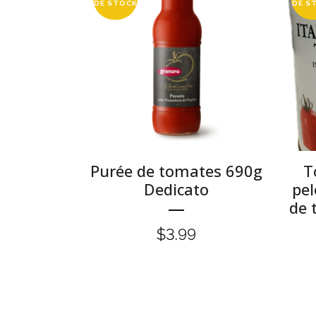
DE STOCK
DE S
Purée de tomates 690g
T
Dedicato
pel
de 
$
3.99