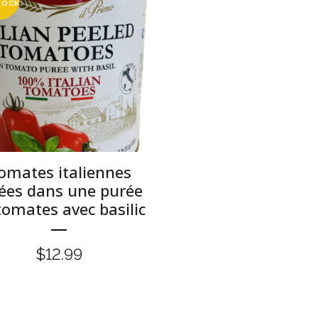
TOCK
omates italiennes
ées dans une purée
tomates avec basilic
$
12.99