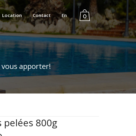
Location
Contact
En
0
 vous apporter!
 pelées 800g
o