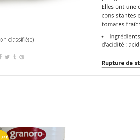
Elles ont une 
consistantes e
tomates fraîc
Ingrédients
on classifié(e)
d’acidité : aci
Rupture de s
TURE