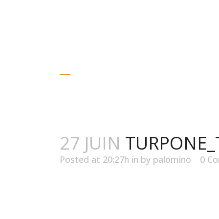
Gino D’acampo
TURPONE_TAB
27 JUIN
TURPONE_
Posted at 20:27h
in
by
palomino
0 C