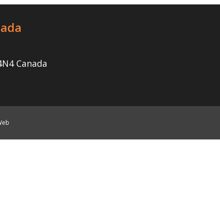
nada
 4N4 Canada
 Web