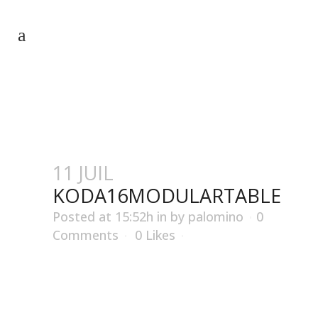
KODA16MODULARTABLE
11 JUIL
KODA16MODULARTABLE
Posted at 15:52h
in
by
palomino
0
Comments
0
Likes