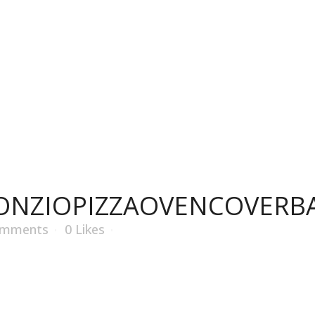
À propos
Fours à pizza
Accessoires
Aliments
ZIOPIZZAOVENCOVE
NZIOPIZZAOVENCOVERB
omments
0
Likes