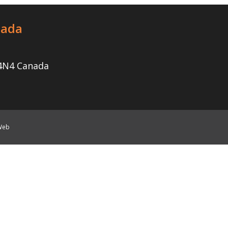
nada
 4N4 Canada
 Web