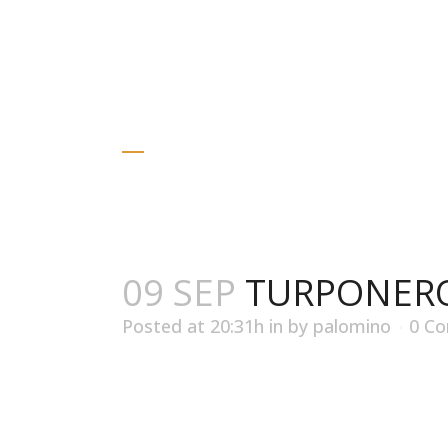
Gino D’acampo
TURPONERON
09 SEP
TURPONERO
Posted at 20:31h
in
by
palomino
0 C