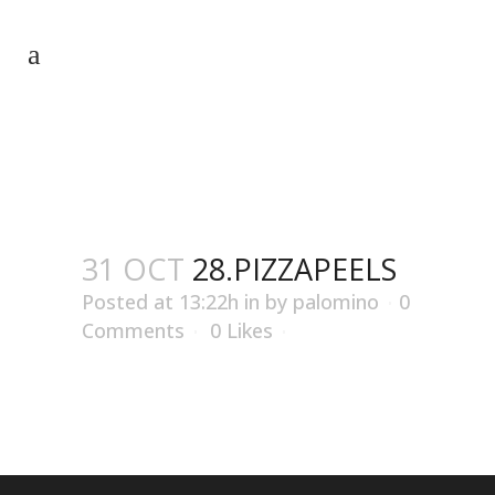
28.PIZZAPEELS
31 OCT
28.PIZZAPEELS
Posted at 13:22h
in
by
palomino
0
Comments
0
Likes