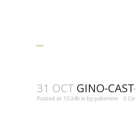
Gino D’acampo
GINO-CAST-IR
31 OCT
GINO-CAST-
Posted at 13:24h
in
by
palomino
0 C