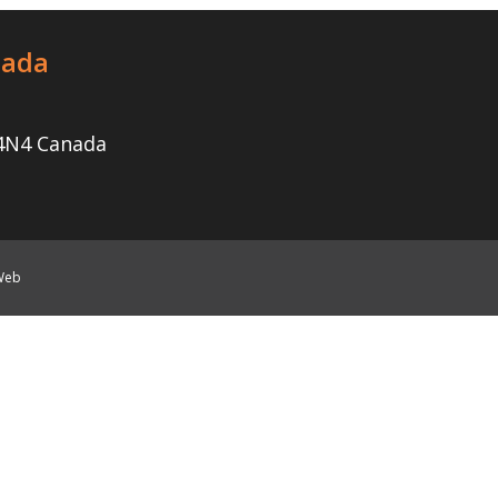
nada
 4N4 Canada
 Web