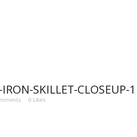
À propos
Fours à pizza
Accessoires
Aliments
ON-SKILLET-CLOSEU
IRON-SKILLET-CLOSEUP-1
omments
0
Likes