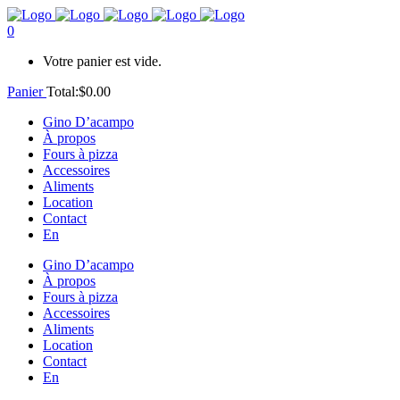
0
Votre panier est vide.
Panier
Total:
$
0.00
Gino D’acampo
À propos
Fours à pizza
Accessoires
Aliments
Location
Contact
En
Gino D’acampo
À propos
Fours à pizza
Accessoires
Aliments
Location
Contact
En