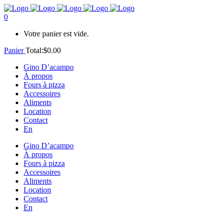
0
Votre panier est vide.
Panier
Total:
$
0.00
Gino D’acampo
À propos
Fours à pizza
Accessoires
Aliments
Location
Contact
En
Gino D’acampo
À propos
Fours à pizza
Accessoires
Aliments
Location
Contact
En