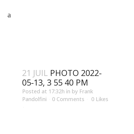
PHOTO 2022-05-13, 3 55 40 PM
21 JUIL
PHOTO 2022-
05-13, 3 55 40 PM
Posted at 17:32h
in
by
Frank
Pandolfini
0 Comments
0
Likes