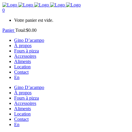
0
Votre panier est vide.
Panier
Total:
$
0.00
Gino D’acampo
À propos
Fours à pizza
Accessoires
Aliments
Location
Contact
En
Gino D’acampo
À propos
Fours à pizza
Accessoires
Aliments
Location
Contact
En