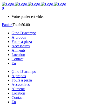
0
Votre panier est vide.
Panier
Total:
$
0.00
Gino D’acampo
À propos
Fours à pizza
Accessoires
Aliments
Location
Contact
En
Gino D’acampo
À propos
Fours à pizza
Accessoires
Aliments
Location
Contact
En